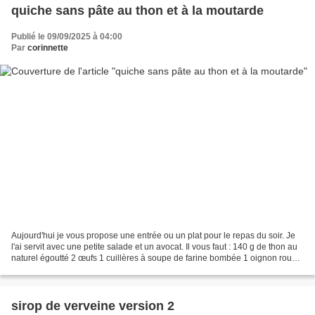
quiche sans pâte au thon et à la moutarde
Publié le 09/09/2025 à 04:00
Par
corinnette
Aujourd'hui je vous propose une entrée ou un plat pour le repas du soir. Je
l'ai servit avec une petite salade et un avocat. Il vous faut : 140 g de thon au
naturel égoutté 2 œufs 1 cuillères à soupe de farine bombée 1 oignon rouge
250 g de lait demi...
sirop de verveine version 2