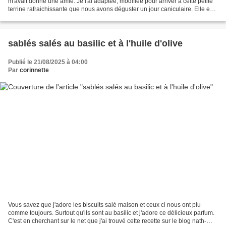
m'avait donné une amie. Je l'ai adaptée, modifiée pour arriver à cette petite
terrine rafraichissante que nous avons déguster un jour caniculaire. Elle est
parfaite en ce week-end...
sablés salés au basilic et à l'huile d'olive
Publié le 21/08/2025 à 04:00
Par
corinnette
Vous savez que j'adore les biscuits salé maison et ceux ci nous ont plu
comme toujours. Surtout qu'ils sont au basilic et j'adore ce délicieux parfum.
C'est en cherchant sur le net que j'ai trouvé cette recette sur le blog nath-