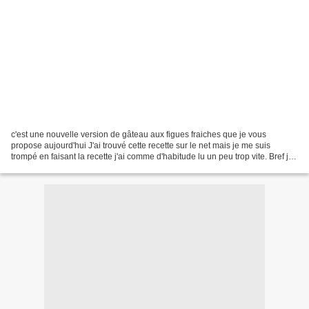
c'est une nouvelle version de gâteau aux figues fraiches que je vous
propose aujourd'hui J'ai trouvé cette recette sur le net mais je me suis
trompé en faisant la recette j'ai comme d'habitude lu un peu trop vite. Bref je
vus donne ma recette revue et...