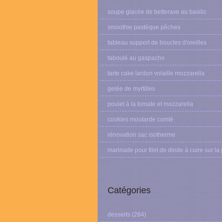
soupe glacée de betterave au basilic
smoothie pastèque pêches
tableau support de boucles d'oreilles
taboulé au gaspacho
tarte cake lardon volaille mozzarella
gelée de myrtilles
poulet à la tomate et mozzarella
cookies moutarde comté
rénovation sac isotherme
marinade pour filet de dinde à cuire sur la
Catégories
desserts
(284)