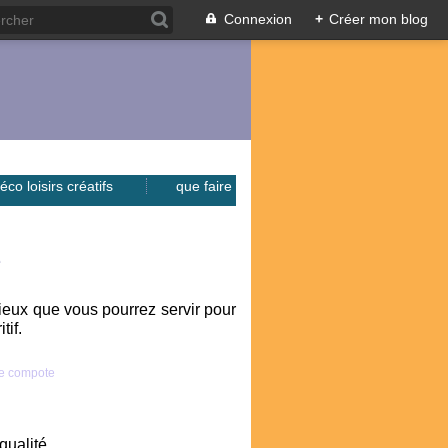
Connexion
+
Créer mon blog
éco loisirs créatifs
que faire
e
cieux que vous pourrez servir pour
tif.
qualité