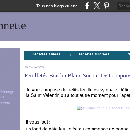
Tous nos blogs cuisine
nnette
recettes salées
recettes sucrées
d
avec...
10 février 2026
Feuilletés Boudin Blanc Sur Lit De Compot
Je vous propose de petits feuilletés sympa et déli
 d'échange
la Saint Valentin ou à tout autre moment pour l'apéri
 la
 divers
Il vous faut :
un fond de pâte feuilletée du commence de bonne 