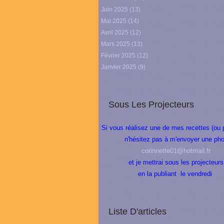
Juin 2025
(13)
Mai 2025
(14)
Avril 2025
(12)
Mars 2025
(13)
Février 2025
(12)
Janvier 2025
(9)
Sous Les Projecteurs
Si vous réalisez une de mes recettes (ou 
n'hésitez pas à m'envoyer une pho
corinnette01@hotmail.fr
et je mettrai sous les projecteurs
en la publiant le vendredi
Liste D'articles