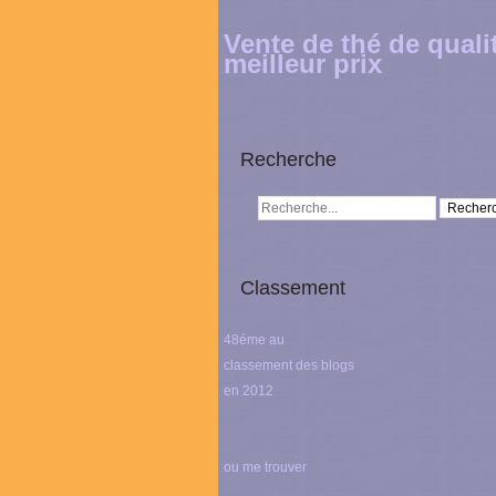
Vente de thé de quali
meilleur prix
Recherche
Classement
48éme au
classement des blogs
en 2012
ou me trouver