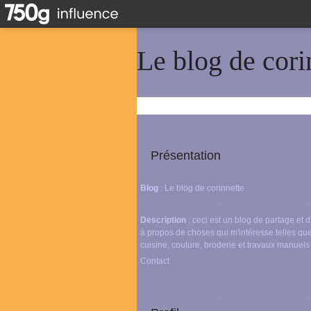
Le blog de cori
Présentation
Blog
: Le blog de corinnette
Description
: ceci est un blog de partage et
à propos de choses qui m'intéresse telles que
cuisine, couture, broderie et travaux manuels
Contact