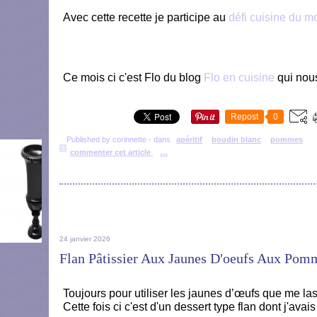
Avec cette recette je participe au
défi cuisine du mo
Ce mois ci c'est Flo du blog
Flo en cuisine
qui nou
Repost
0
Published by corinnette
-
dans
apéritif
boudin blanc
pommes
commenter cet article
…
24 janvier 2026
Flan Pâtissier Aux Jaunes D'oeufs Aux Pom
Toujours pour utiliser les jaunes d’œufs que me la
Cette fois ci c'est d'un dessert type flan dont j'avais