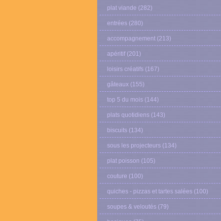
plat viande
(282)
entrées
(280)
accompagnement
(213)
apéritif
(201)
loisirs créatifs
(167)
gâteaux
(155)
top 5 du mois
(144)
plats quotidiens
(143)
biscuits
(134)
sous les projecteurs
(134)
plat poisson
(105)
couture
(100)
quiches - pizzas et tartes salées
(100)
soupes & veloutés
(79)