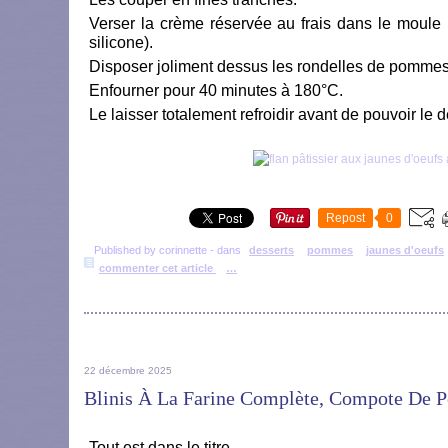
Verser la crème réservée au frais dans le moule (b
silicone).
Disposer joliment dessus les rondelles de pommes
Enfourner pour 40 minutes à 180°C.
Le laisser totalement refroidir avant de pouvoir le 
Repost
0
Published by corinnette
-
dans
desserts
pommes
jaunes d'oeufs
commenter cet article
…
22 décembre 2025
Blinis À La Farine Complète, Compote De 
Tout est dans le titre.