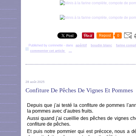
Repost
0
Published by corinnette
-
dans
apéritif
boudin blanc
farine compl
commenter cet article
…
28 août 2025
Confiture De Pêches De Vignes Et Pommes
Depuis que j'ai testé la confiture de pommes l'ann
la pommes avec d'autres fruits.
Aussi quand j'ai cueillie des pêches de vignes che
confiture de pêches.
Et puis notre pommier qui est précoce, nous a d