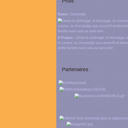
Profil
Name :
corinnette
À Propos :
j'aime le jardinage, le bricolage, l
la cuisine, le chocolat(je suis accro!!!) et bie
petite famille mais cela va sans dire
Partenaires