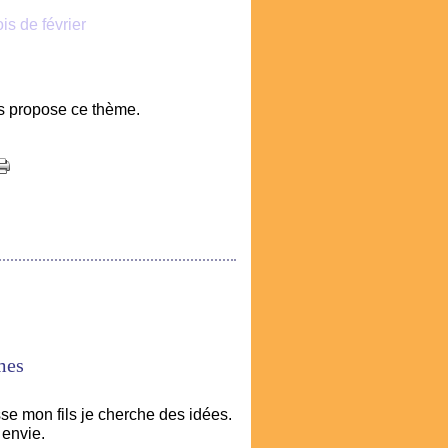
is de février
s propose ce thème.
mes
sse mon fils je cherche des idées.
 envie.