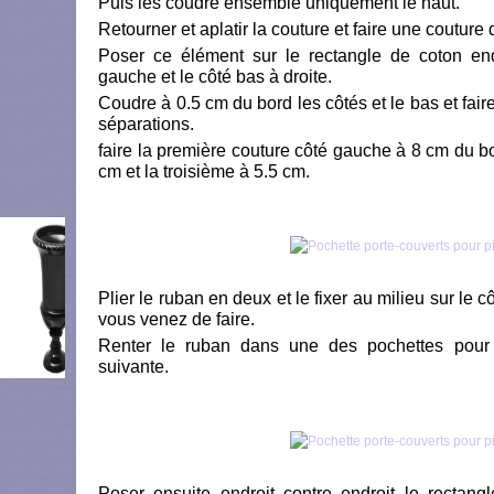
Puis les coudre ensemble uniquement le haut.
Retourner et aplatir la couture et faire une couture
Poser ce élément sur le rectangle de coton endu
gauche et le côté bas à droite.
Coudre à 0.5 cm du bord les côtés et le bas et fair
séparations.
faire la première couture côté gauche à 8 cm du bo
cm et la troisième à 5.5 cm.
Plier le ruban en deux et le fixer au milieu sur le
vous venez de faire.
Renter le ruban dans une des pochettes pour 
suivante.
Poser ensuite endroit contre endroit le rectang