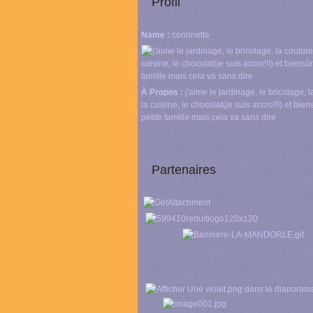
Profil
Name :
corinnette
À Propos :
j'aime le jardinage, le bricolage, l
la cuisine, le chocolat(je suis accro!!!) et bie
petite famille mais cela va sans dire
Partenaires