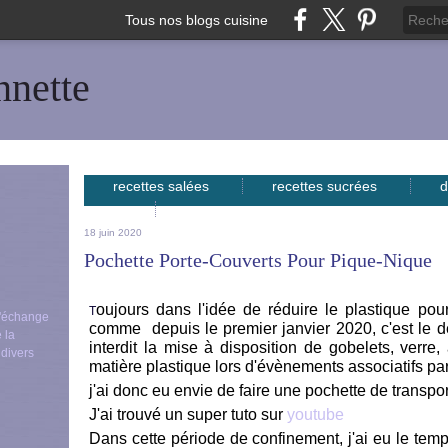
Tous nos blogs cuisine
nnette
recettes salées
recettes sucrées
d
avec...
18 juin 2020
Pochette Porte-Couverts Pour Pique-Nique
oujours dans l'idée de réduire le plastique pou
T
 d'échange
comme
depuis le premier janvier 2020, c'est le d
 la
interdit la mise à disposition de gobelets, verre,
 divers
matière plastique lors d'évènements associatifs p
j'ai donc eu envie de faire une pochette de transpor
J'ai trouvé un super tuto sur
youtube
Dans cette période de confinement, j'ai eu le temp