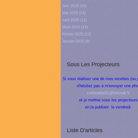
Juin 2025
(13)
Mai 2025
(14)
Avril 2025
(12)
Mars 2025
(13)
Février 2025
(12)
Janvier 2025
(9)
Sous Les Projecteurs
Si vous réalisez une de mes recettes (ou 
n'hésitez pas à m'envoyer une pho
corinnette01@hotmail.fr
et je mettrai sous les projecteurs
en la publiant le vendredi
Liste D'articles