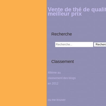
Vente de thé de quali
meilleur prix
Recherche
Classement
48éme au
classement des blogs
en 2012
ou me trouver