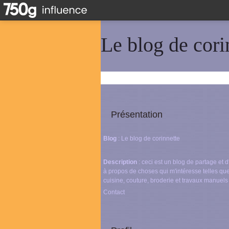
Le blog de cori
Présentation
Blog
: Le blog de corinnette
Description
: ceci est un blog de partage et
à propos de choses qui m'intéresse telles que
cuisine, couture, broderie et travaux manuels
Contact