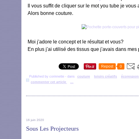
Il vous suffit de cliquer sur le mot you tube je vous a
Alors bonne couture.
Moi j'adore le concept et le résultat et vous?
En plus j'ai utilisé des tissus que j'avais dans mes
Repost
0
Published by corinnette
-
dans
couture
loisirs créatifs
écorespon
commenter cet article
…
16 juin 2020
Sous Les Projecteurs