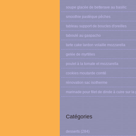
soupe glacée de betterave au basilic
smoothie pastèque pêches
tableau support de boucles d'oreilles
taboulé au gaspacho
tarte cake lardon volaille mozzarella
gelée de myrtilles
poulet à la tomate et mozzarella
cookies moutarde comté
rénovation sac isotherme
marinade pour filet de dinde à cuire sur la
Catégories
desserts
(284)