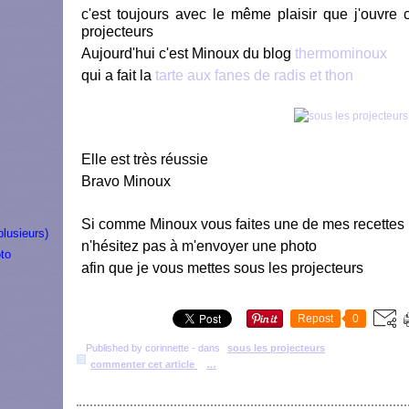
c'est toujours avec le même plaisir que j'ouvre 
projecteurs
Aujourd'hui c'est Minoux
du blog
thermominoux
qui a fait la
tarte aux fanes de radis et thon
Elle est très réussie
Bravo Minoux
Si comme Minoux vous faites une de mes recettes
plusieurs)
n'hésitez pas à m'envoyer une photo
to
afin que je vous mettes sous les projecteurs
Repost
0
Published by corinnette
-
dans
sous les projecteurs
commenter cet article
…