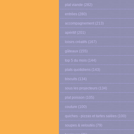
plat viande
(282)
entrées
(280)
accompagnement
(213)
apéritif
(201)
loisirs créatifs
(167)
gâteaux
(155)
top 5 du mois
(144)
plats quotidiens
(143)
biscuits
(134)
sous les projecteurs
(134)
plat poisson
(105)
couture
(100)
quiches - pizzas et tartes salées
(100)
soupes & veloutés
(79)