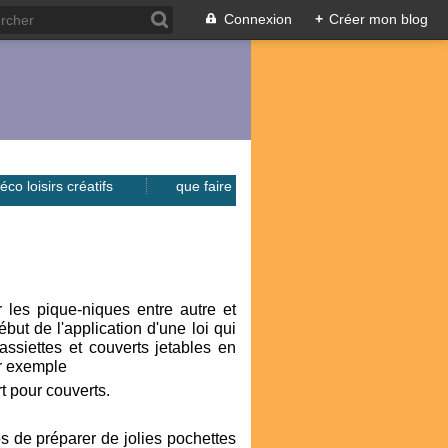
Connexion
+
Créer mon blog
éco loisirs créatifs
que faire
r les pique-niques entre autre et
ébut de l'application d'une loi qui
 assiettes et couverts jetables en
ar exemple
t pour couverts.
s de préparer de jolies pochettes