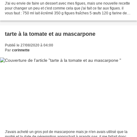
J'ai eu envie de faire un dessert avec mes figues, mais une nouvelle recette
pour changer un peu et c'est comme cela que j'ai fait ce far aux figues. il
vous faut : 750 ml lait écrémé 350 g figues fraîches 5 œufs 120 g farine de
blé t80 100 g flocon d'avoine...
tarte à la tomate et au mascarpone
Publié le 27/08/2020 à 04:00
Par
corinnette
J'avais acheté un gros pot de mascarpone mais je n'en avais utilisé que la
moitié et la date de péremption approchait à grands pas, il me fallait donc