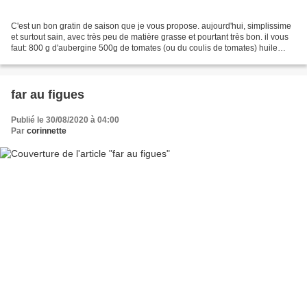
C'est un bon gratin de saison que je vous propose. aujourd'hui, simplissime
et surtout sain, avec très peu de matière grasse et pourtant très bon. il vous
faut: 800 g d'aubergine 500g de tomates (ou du coulis de tomates) huile
d'olive 1 boule de mozzarella...
far au figues
Publié le 30/08/2020 à 04:00
Par
corinnette