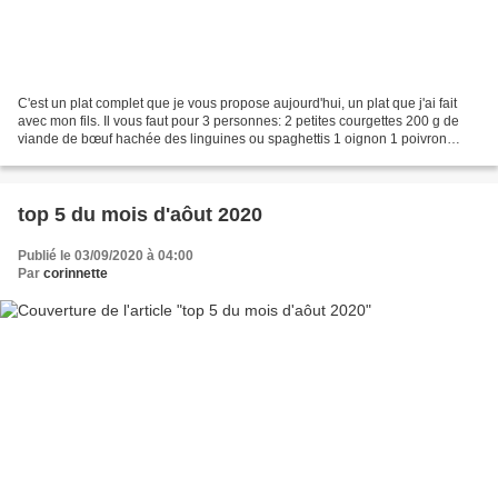
C'est un plat complet que je vous propose aujourd'hui, un plat que j'ai fait
avec mon fils. Il vous faut pour 3 personnes: 2 petites courgettes 200 g de
viande de bœuf hachée des linguines ou spaghettis 1 oignon 1 poivron
jaune 1 c à c de pâte d'ail ou...
top 5 du mois d'aôut 2020
Publié le 03/09/2020 à 04:00
Par
corinnette