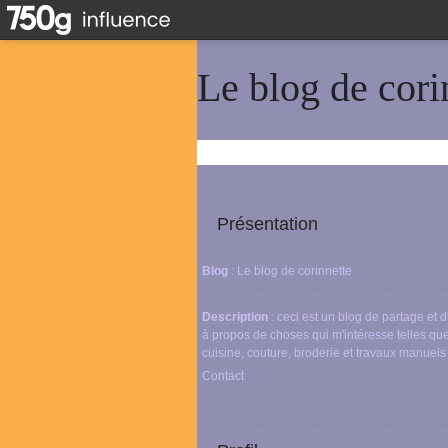
Le blog de cori
Présentation
Blog
: Le blog de corinnette
Description
: ceci est un blog de partage et
à propos de choses qui m'intéresse telles que
cuisine, couture, broderie et travaux manuels
Contact