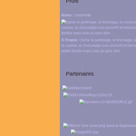
Profil
Name :
corinnette
À Propos :
j'aime le jardinage, le bricolage, l
la cuisine, le chocolat(je suis accro!!!) et bie
petite famille mais cela va sans dire
Partenaires