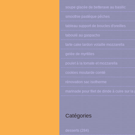
soupe glacée de betterave au basilic
smoothie pastèque pêches
tableau support de boucles d'oreilles
taboulé au gaspacho
tarte cake lardon volaille mozzarella
gelée de myrtilles
poulet à la tomate et mozzarella
cookies moutarde comté
rénovation sac isotherme
marinade pour filet de dinde à cuire sur la
Catégories
desserts
(284)