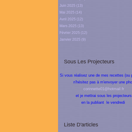
Juin 2025
(13)
Mai 2025
(14)
Avril 2025
(12)
Mars 2025
(13)
Février 2025
(12)
Janvier 2025
(9)
Sous Les Projecteurs
Si vous réalisez une de mes recettes (ou 
n'hésitez pas à m'envoyer une pho
corinnette01@hotmail.fr
et je mettrai sous les projecteurs
en la publiant le vendredi
Liste D'articles