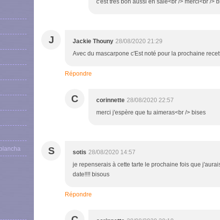
c'est très bon aussi en salé<br /> merci<br /> b
J
Jackie Thouny
28/08/2020 21:29
Avec du mascarpone c'Est noté pour la prochaine recet
Répondre
C
corinnette
28/08/2020 22:57
merci j'espère que tu aimeras<br /> bises
 plancha
S
sotis
28/08/2020 14:57
je repenserais à cette tarte le prochaine fois que j'aur
date!!!! bisous
Répondre
C