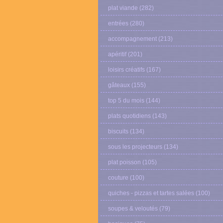
plat viande
(282)
entrées
(280)
accompagnement
(213)
apéritif
(201)
loisirs créatifs
(167)
gâteaux
(155)
top 5 du mois
(144)
plats quotidiens
(143)
biscuits
(134)
sous les projecteurs
(134)
plat poisson
(105)
couture
(100)
quiches - pizzas et tartes salées
(100)
soupes & veloutés
(79)