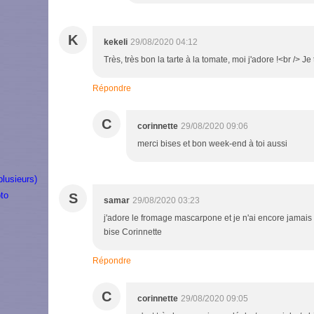
K
kekeli
29/08/2020 04:12
Très, très bon la tarte à la tomate, moi j'adore !<br /> 
Répondre
C
corinnette
29/08/2020 09:06
merci bises et bon week-end à toi aussi
plusieurs)
to
S
samar
29/08/2020 03:23
j'adore le fromage mascarpone et je n'ai encore jamais r
bise Corinnette
Répondre
C
corinnette
29/08/2020 09:05