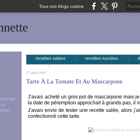
Tous nos blogs cuisine
nnette
recettes salées
recettes sucrées
d
avec...
27 août 2020
Tarte À La Tomate Et Au Mascarpone
J'avais acheté un gros pot de mascarpone mais je n
 d'échange
la date de péremption approchait à grands pas, il me 
 la
J'avais envie de tester une recette salée, alors j'a
 divers
confectionné cette tarte.