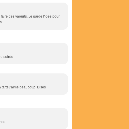
faire des yaourts. Je garde l'idée pour
es
ne soirée
 tarte j'aime beaucoup. Bises
ises