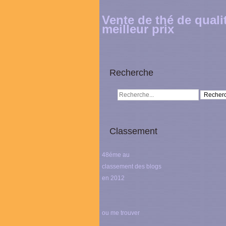
Vente de thé de quali
meilleur prix
Recherche
Classement
48éme au
classement des blogs
en 2012
ou me trouver