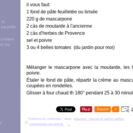
il vous faut:
1 fond de pâte feuilletée ou brisée
220 g de mascarpone
2 càs de moutarde à l'ancienne
2 càs d'herbes de Provence
a couture,
sel et poivre
nsûr ma
3 ou 4 belles tomates (du jardin pour moi)
Mélanger le mascarpone avec la moutarde, les h
poivre.
Étaler le fond de pâte, répartir la crème au mas
coupées en rondelles.
Glisser à four chaud th 180° pendant 25 à 30 minut
Repost
0
Published by corinnette
-
dans
quiches - pizzas et tartes salées
commenter cet article
…