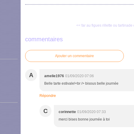
<< far au figues
rillette ou tartinade
commentaires
Ajouter un commentaire
A
amelie1976
01/09/2020 07:06
Belle tarte estivale!<br /> bisous belle journée
Répondre
C
corinnette
01/09/2020 07:33
merci bises bonne journée à toi