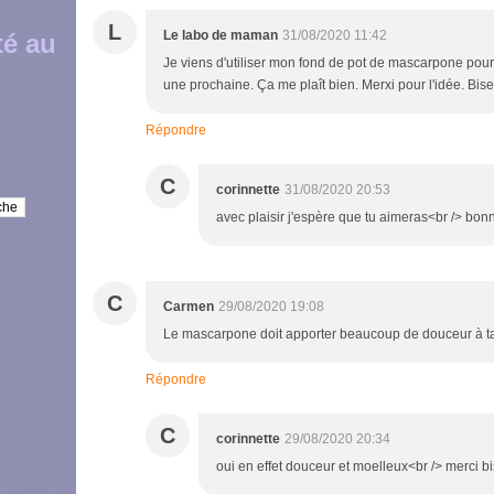
L
Le labo de maman
31/08/2020 11:42
té au
Je viens d'utiliser mon fond de pot de mascarpone pour 
une prochaine. Ça me plaît bien. Merxi pour l'idée. Bis
Répondre
C
corinnette
31/08/2020 20:53
avec plaisir j'espère que tu aimeras<br /> bon
C
Carmen
29/08/2020 19:08
Le mascarpone doit apporter beaucoup de douceur à ta
Répondre
C
corinnette
29/08/2020 20:34
oui en effet douceur et moelleux<br /> merci b