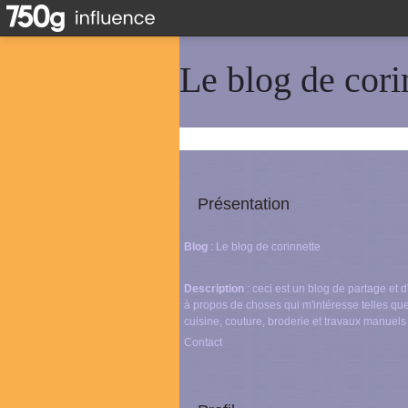
Le blog de cori
Présentation
Blog
: Le blog de corinnette
Description
: ceci est un blog de partage et
à propos de choses qui m'intéresse telles que
cuisine, couture, broderie et travaux manuels
Contact