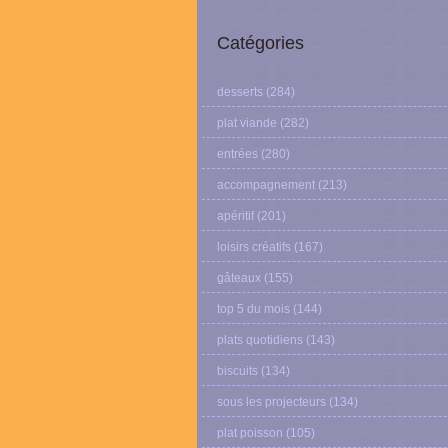
Catégories
desserts
(284)
plat viande
(282)
entrées
(280)
accompagnement
(213)
apéritif
(201)
loisirs créatifs
(167)
gâteaux
(155)
top 5 du mois
(144)
plats quotidiens
(143)
biscuits
(134)
sous les projecteurs
(134)
plat poisson
(105)