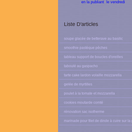
en la publiant le vendredi
Liste D'articles
soupe glacée de betterave au basilic
smoothie pastèque pêches
tableau support de boucles d'oreilles
taboulé au gaspacho
tarte cake lardon volaille mozzarella
gelée de myrtilles
poulet à la tomate et mozzarella
cookies moutarde comté
rénovation sac isotherme
marinade pour filet de dinde à cuire sur la