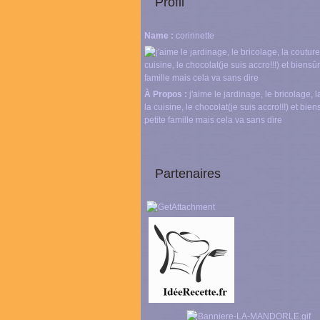
Profil
Name :
corinnette
À Propos :
j'aime le jardinage, le bricolage, l
la cuisine, le chocolat(je suis accro!!!) et bie
petite famille mais cela va sans dire
Partenaires