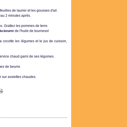
euilles de laurier et les gousses d'ail.
eau 2 minutes après.
ns. Grattez les pommes de terre.
du beurre
de l'huile de tournesol
a cocotte les légumes et le jus de cuisson,
service chaud garni de ses légumes.
mes de beurre.
z sur assiettes chaudes.