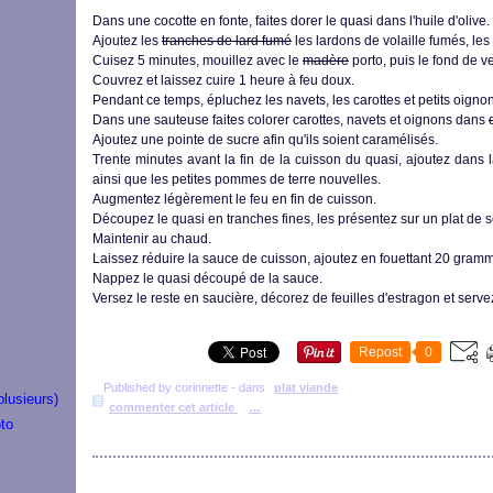
Dans une cocotte en fonte, faites dorer le quasi dans l'huile d'olive.
Ajoutez les
tranches de lard fumé
les lardons de volaille fumés, les f
Cuisez 5 minutes, mouillez avec le
madère
porto, puis le fond de v
Couvrez et laissez cuire 1 heure à feu doux.
Pendant ce temps, épluchez les navets, les carottes et petits oigno
Dans une sauteuse faites colorer carottes, navets et oignons dans
Ajoutez une pointe de sucre afin qu'ils soient caramélisés.
Trente minutes avant la fin de la cuisson du quasi, ajoutez dans l
ainsi que les petites pommes de terre nouvelles.
Augmentez légèrement le feu en fin de cuisson.
Découpez le quasi en tranches fines, les présentez sur un plat de 
Maintenir au chaud.
Laissez réduire la sauce de cuisson, ajoutez en fouettant 20 gram
Nappez le quasi découpé de la sauce.
Versez le reste en saucière, décorez de feuilles d'estragon et serve
Repost
0
Published by corinnette
-
dans
plat viande
plusieurs)
commenter cet article
…
to