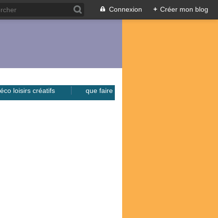
Connexion
+
Créer mon blog
éco loisirs créatifs
que faire