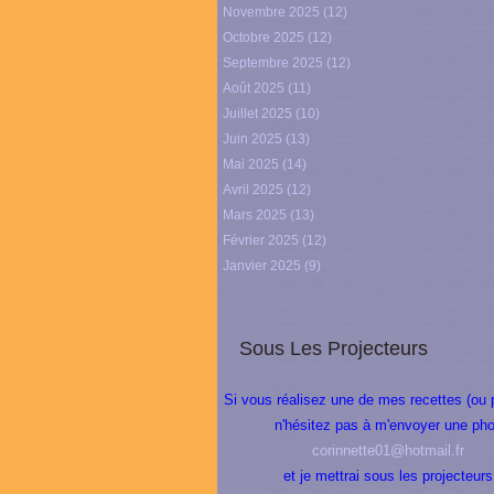
Novembre 2025
(12)
Octobre 2025
(12)
Septembre 2025
(12)
Août 2025
(11)
Juillet 2025
(10)
Juin 2025
(13)
Mai 2025
(14)
Avril 2025
(12)
Mars 2025
(13)
Février 2025
(12)
Janvier 2025
(9)
Sous Les Projecteurs
Si vous réalisez une de mes recettes (ou 
n'hésitez pas à m'envoyer une pho
corinnette01@hotmail.fr
et je mettrai sous les projecteurs