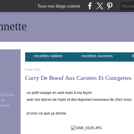
Tous nos blogs cuisine
nnette
recettes salées
recettes sucrées
d
avec...
8 juin 2012
Curry De Boeuf Aux Carottes Et Courgettes
un petit voyage en asie mais à ma façon
 d'échange
avec les épices de l'asie et des légumes nouveaux de chez nous
 la
 divers
et voici ce que ça donne