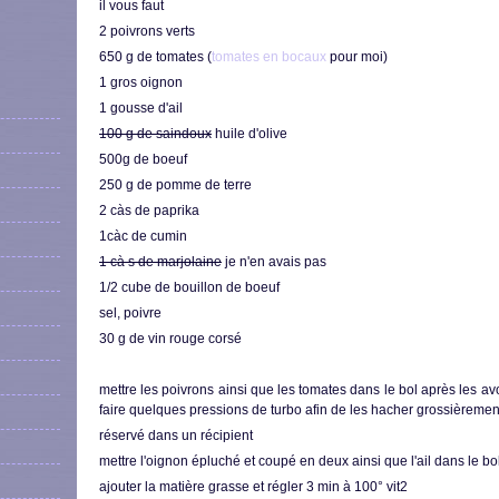
il vous faut
2 poivrons verts
650 g de tomates (
tomates en bocaux
pour moi)
1 gros oignon
1 gousse d'ail
100 g de saindoux
huile d'olive
500g de boeuf
250 g de pomme de terre
2 càs de paprika
1càc de cumin
1 cà s de marjolaine
je n'en avais pas
1/2 cube de bouillon de boeuf
sel, poivre
30 g de vin rouge corsé
mettre les poivrons ainsi que les tomates dans le bol après les a
faire quelques pressions de turbo afin de les hacher grossièremen
réservé dans un récipient
mettre l'oignon épluché et coupé en deux ainsi que l'ail dans le bol
ajouter la matière grasse et régler 3 min à 100° vit2