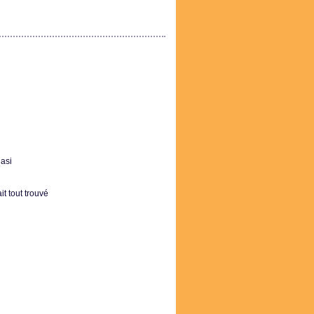
uasi
t tout trouvé