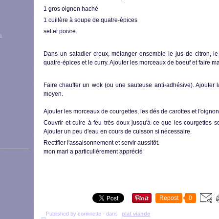
1 gros oignon haché
1 cuillère à soupe de quatre-épices
sel et poivre
Dans un saladier creux, mélanger ensemble le jus de citron, le per
quatre-épices et le curry. Ajouter les morceaux de boeuf et faire 
Faire chauffer un wok (ou une sauteuse anti-adhésive). Ajouter l
moyen.
Ajouter les morceaux de courgettes, les dés de carottes et l'oigno
Couvrir et cuire à feu très doux jusqu'à ce que les courgettes 
Ajouter un peu d'eau en cours de cuisson si nécessaire.
Rectifier l'assaisonnement et servir aussitôt.
mon mari a particulièrement apprécié
Repost
0
Published by corinnette
-
dans
plat viande