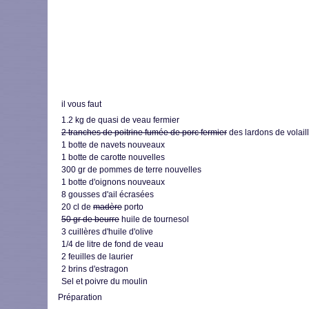
il vous faut
1.2 kg de quasi de veau fermier
2 tranches de poitrine fumée de porc fermier
des lardons de volail
1 botte de navets nouveaux
1 botte de carotte nouvelles
300 gr de pommes de terre nouvelles
1 botte d'oignons nouveaux
8 gousses d'ail écrasées
20 cl de
madère
porto
50 gr de beurre
huile de tournesol
3 cuillères d'huile d'olive
1/4 de litre de fond de veau
2 feuilles de laurier
2 brins d'estragon
Sel et poivre du moulin
Préparation