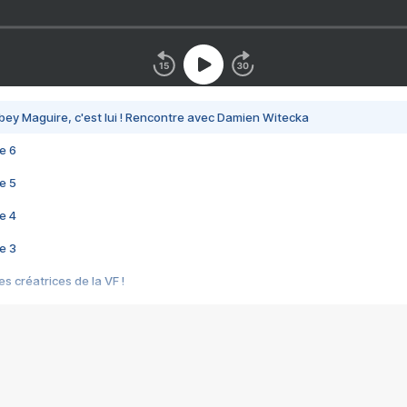
bey Maguire, c'est lui ! Rencontre avec Damien Witecka
e 6
e 5
e 4
e 3
s créatrices de la VF !
e 2
e 1
e Mektoub My Love arrive enfin ! Rencontre avec Shaïn Boumedine et Sal