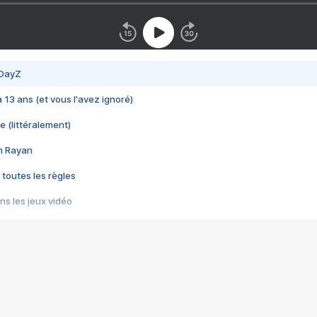
 DayZ
 a 13 ans (et vous l'avez ignoré)
e (littéralement)
im Rayan
 toutes les règles
s les jeux vidéo
us choquant de Rockstar ? - Le scandale BULLY
e plus moche de Steam
du RÊVE tourne au CAUCHEMAR
pendant 8 heures