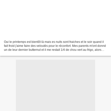
Oui le printemps est bientôt là mais es nuits sont fraiches et le soir quand il
fait froid j'aime faire des veloutés pour le réconfort. Mes parents m'ont donné
un de leur dernier butternut et il me restait 1/4 de chou vert au frigo, alors
voilà de quoi...