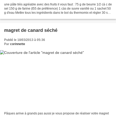
une pâte très agréable avec des fruits il vous faut : 75 g de beurre 1/2 cà c de
sel 150 g de farine (t55 de préférence) 1 càs de suvre vanillé ou 1 sachet 50
g d'eau Mettre tous les ingrédients dans le bol du thermomix et régler 30 sec
fonction épi puis...
magret de canard séché
Publié le 18/03/2013 à 05:36
Par
corinnette
Pâques arrive à grands pas aussi je vous propose de réaliser votre magret