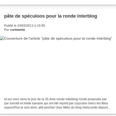
de délicieuses...
pâte de spéculoos pour la ronde interblog
Publié le 24/02/2013 à 10:00
Par
corinnette
et oui voici venu le jour de la 35 ème ronde interblog ronde proposée par
par sorcilili et melle banane qui ont été rejoint par cojocano merci les filles
aujourd'hui je suis donc allé piocher chez Mélo du blog melocuisto depuis le
temps que j'avais envie...