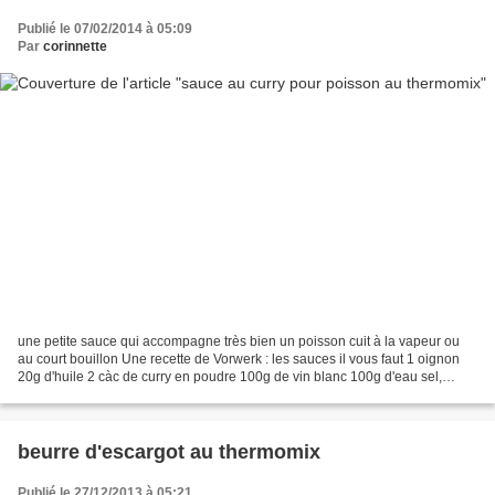
Publié le 07/02/2014 à 05:09
Par
corinnette
une petite sauce qui accompagne très bien un poisson cuit à la vapeur ou
au court bouillon Une recette de Vorwerk : les sauces il vous faut 1 oignon
20g d'huile 2 càc de curry en poudre 100g de vin blanc 100g d'eau sel,
poivre 1 càc de farine 100g de...
beurre d'escargot au thermomix
Publié le 27/12/2013 à 05:21