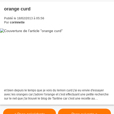
orange curd
Publié le 18/02/2013 à 05:56
Par
corinnette
et bien depuis le temps que je vois du lemon curd j'ai eu envie d'essayer
avec les oranges car j'adore l'orange et c'est effectuant une petite recherche
sur le net que j'ai trouvé le blog de Tantine car c'est une recette au
thermomix que je cherchais...