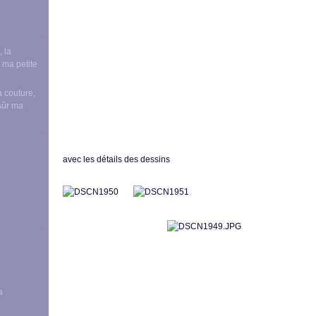
a couture,
nsûr ma
a
vec les détails des dessins