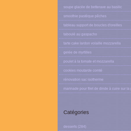
soupe glacée de betterave au basilic
smoothie pastèque pêches
tableau support de boucles d'oreilles
taboulé au gaspacho
tarte cake lardon volaille mozzarella
gelée de myrtilles
poulet à la tomate et mozzarella
cookies moutarde comté
rénovation sac isotherme
marinade pour filet de dinde à cuire sur la
Catégories
desserts
(284)