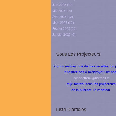
Juin 2025
(13)
Mai 2025
(14)
Avril 2025
(12)
Mars 2025
(13)
Février 2025
(12)
Janvier 2025
(9)
Sous Les Projecteurs
Si vous réalisez une de mes recettes (ou 
n'hésitez pas à m'envoyer une pho
corinnette01@hotmail.fr
et je mettrai sous les projecteurs
en la publiant le vendredi
Liste D'articles