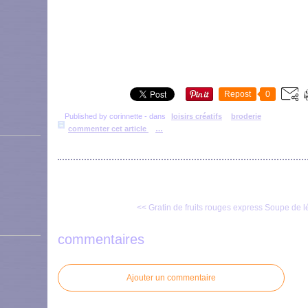
Repost
0
Published by corinnette
-
dans
loisirs créatifs
broderie
commenter cet article
…
<< Gratin de fruits rouges express
Soupe de lé
commentaires
Ajouter un commentaire