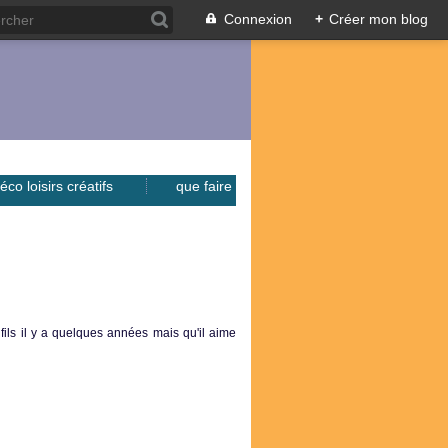
Connexion
+
Créer mon blog
éco loisirs créatifs
que faire
fils il y a quelques années mais qu'il aime