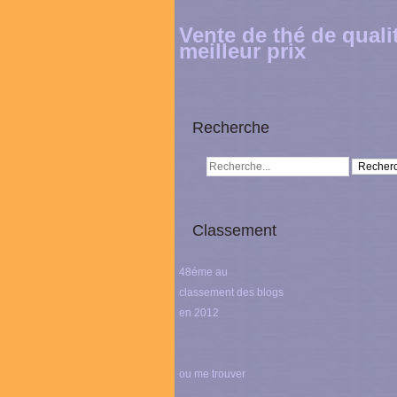
Vente de thé de quali
meilleur prix
Recherche
Classement
48éme au
classement des blogs
en 2012
ou me trouver