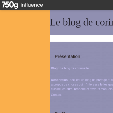
Le blog de cori
Présentation
Blog
: Le blog de corinnette
Description
: ceci est un blog de partage et
à propos de choses qui m'intéresse telles que
cuisine, couture, broderie et travaux manuels
Contact