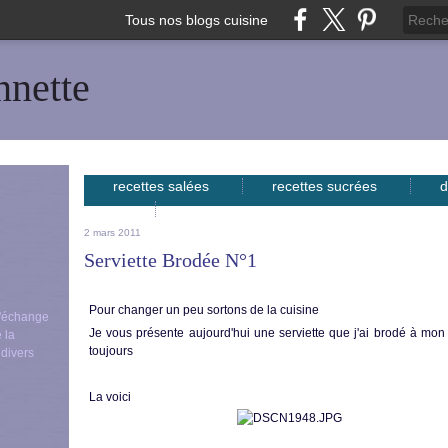
Tous nos blogs cuisine
nnette
recettes salées
recettes sucrées
d
avec...
2 mars 2011
Serviette Brodée N°1
Pour changer un peu sortons de la cuisine
 d'échange
Je vous présente aujourd'hui une serviette que j'ai brodé à mon 
 la
toujours
 divers
La voici