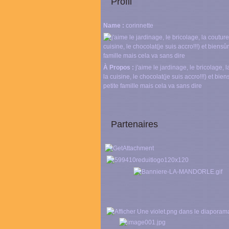
Profil
Name :
corinnette
À Propos :
j'aime le jardinage, le bricolage, l
la cuisine, le chocolat(je suis accro!!!) et bie
petite famille mais cela va sans dire
Partenaires