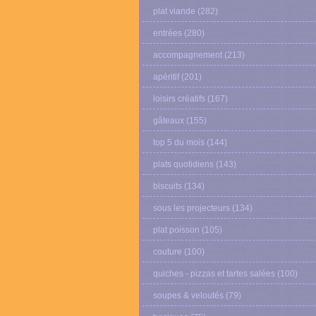
plat viande
(282)
entrées
(280)
accompagnement
(213)
apéritif
(201)
loisirs créatifs
(167)
gâteaux
(155)
top 5 du mois
(144)
plats quotidiens
(143)
biscuits
(134)
sous les projecteurs
(134)
plat poisson
(105)
couture
(100)
quiches - pizzas et tartes salées
(100)
soupes & veloutés
(79)