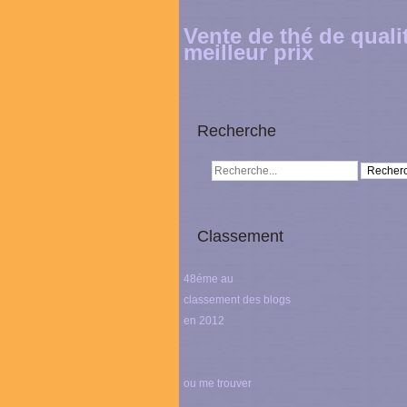
Vente de thé de quali
meilleur prix
Recherche
Classement
48éme au
classement des blogs
en 2012
ou me trouver