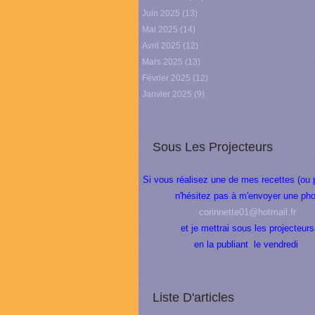
Juin 2025
(13)
Mai 2025
(14)
Avril 2025
(12)
Mars 2025
(13)
Février 2025
(12)
Janvier 2025
(9)
Sous Les Projecteurs
Si vous réalisez une de mes recettes (ou 
n'hésitez pas à m'envoyer une pho
corinnette01@hotmail.fr
et je mettrai sous les projecteurs
en la publiant le vendredi
Liste D'articles