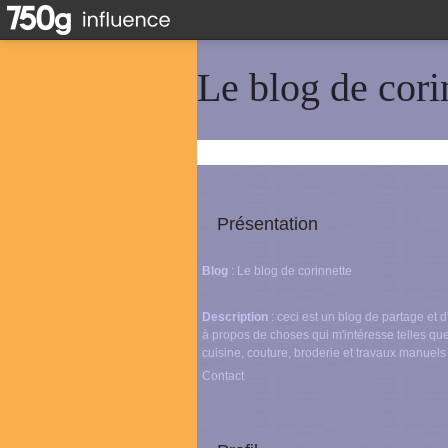
Le blog de cori
Présentation
Blog
: Le blog de corinnette
Description
: ceci est un blog de partage et
à propos de choses qui m'intéresse telles que
cuisine, couture, broderie et travaux manuels
Contact