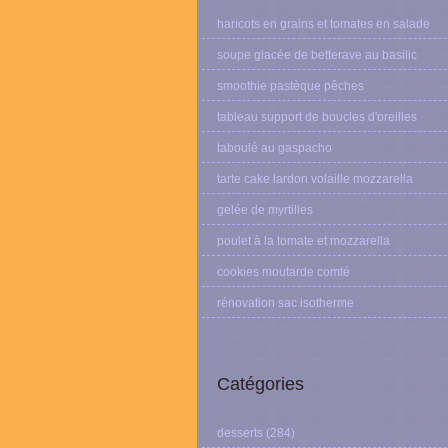
haricots en grains et tomates en salade
soupe glacée de betterave au basilic
smoothie pastèque pêches
tableau support de boucles d'oreilles
taboulé au gaspacho
tarte cake lardon volaille mozzarella
gelée de myrtilles
poulet à la tomate et mozzarella
cookies moutarde comté
rénovation sac isotherme
Catégories
desserts
(284)