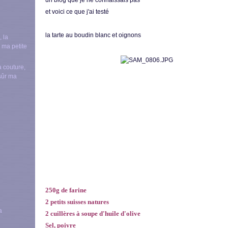
un blog que je ne connaissais pas
et voici ce que j'ai testé
la tarte au boudin blanc et oignons
a couture,
nsûr ma
250g de farine
2 petits suisses natures
2 cuillères à soupe d'huile d'olive
Sel, poivre