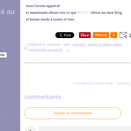
nous l'avons apprécié
té au
et maintenant allons voir ce que
NAJET
choisi sur mon blog
et bonne ronde à toutes et tous
Repost
0
Published by corinnette
-
dans
quiches - pizzas et tartes salées
commenter cet article
…
<< poulet rôti sur son lit de...
sous les 
commentaires
Ajouter un commentaire