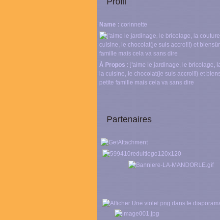
Profil
Name :
corinnette
À Propos :
j'aime le jardinage, le bricolage, l
la cuisine, le chocolat(je suis accro!!!) et bie
petite famille mais cela va sans dire
Partenaires