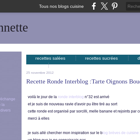
Tous nos blogs cuisine
nnette
recettes salées
recettes sucrées
d
avec...
25 novembre 2012
Recette Ronde Interblog :tarte Oignons Bou
voilà le jour de la
ronde interblog
n°32 est arrivé
 d'échange
et je suis de nouveau ravie d'avoir pu être tiré au sort
 la
 divers
cette ronde est organisé par sorcilli, melle banane et rejoints par 
merci à elles
je suis allé chercher mon inspiration sur le b
log brèves de cuisine