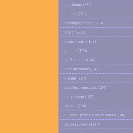
plat viande
(282)
entrées
(281)
accompagnement
(213)
apéritif
(201)
loisirs créatifs
(167)
gâteaux
(155)
top 5 du mois
(144)
plats quotidiens
(143)
biscuits
(134)
sous les projecteurs
(134)
plat poisson
(105)
couture
(100)
quiches - pizzas et tartes salées
(100)
soupes & veloutés
(79)