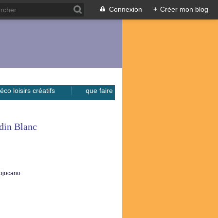
Connexion
+
Créer mon blog
éco loisirs créatifs
que faire
din Blanc
cojocano