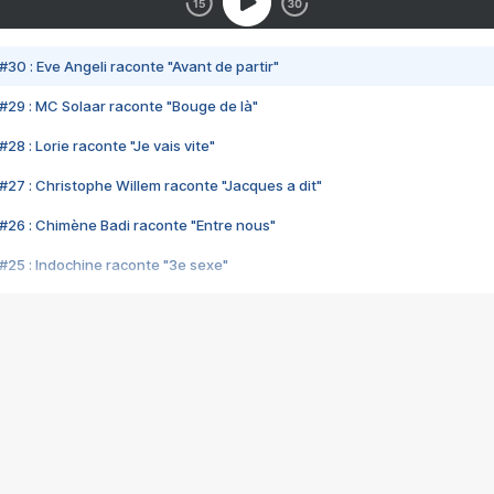
#30 : Eve Angeli raconte "Avant de partir"
#29 : MC Solaar raconte "Bouge de là"
28 : Lorie raconte "Je vais vite"
#27 : Christophe Willem raconte "Jacques a dit"
#26 : Chimène Badi raconte "Entre nous"
#25 : Indochine raconte "3e sexe"
#24 : Zaho raconte "C'est chelou"
#23 : Patrick Bruel raconte "Au café des délices"
#22 : Kyo raconte "Le chemin"
#21 : Nolwenn Leroy raconte "Cassé"
#20 : Patrick Hernandez raconte "Born to be alive"