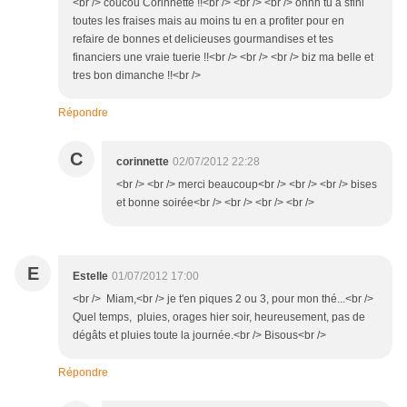
<br /> coucou Corinnette !!<br /> <br /> <br /> ohhh tu a sfini
toutes les fraises mais au moins tu en a profiter pour en
refaire de bonnes et delicieuses gourmandises et tes
financiers une vraie tuerie !!<br /> <br /> <br /> biz ma belle et
tres bon dimanche !!<br />
Répondre
C
corinnette
02/07/2012 22:28
<br /> <br /> merci beaucoup<br /> <br /> <br /> bises
et bonne soirée<br /> <br /> <br /> <br />
E
Estelle
01/07/2012 17:00
<br /> Miam,<br /> je t'en piques 2 ou 3, pour mon thé...<br />
Quel temps, pluies, orages hier soir, heureusement, pas de
dégâts et pluies toute la journée.<br /> Bisous<br />
Répondre