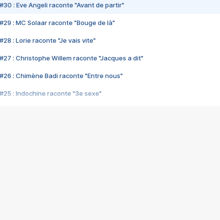
#30 : Eve Angeli raconte "Avant de partir"
#29 : MC Solaar raconte "Bouge de là"
28 : Lorie raconte "Je vais vite"
#27 : Christophe Willem raconte "Jacques a dit"
#26 : Chimène Badi raconte "Entre nous"
#25 : Indochine raconte "3e sexe"
#24 : Zaho raconte "C'est chelou"
#23 : Patrick Bruel raconte "Au café des délices"
#22 : Kyo raconte "Le chemin"
#21 : Nolwenn Leroy raconte "Cassé"
#20 : Patrick Hernandez raconte "Born to be alive"
#19 : Lorie raconte "Près de moi"
#18 : Michael Jones raconte "A nos actes manqués" (avec Jean-Jacque