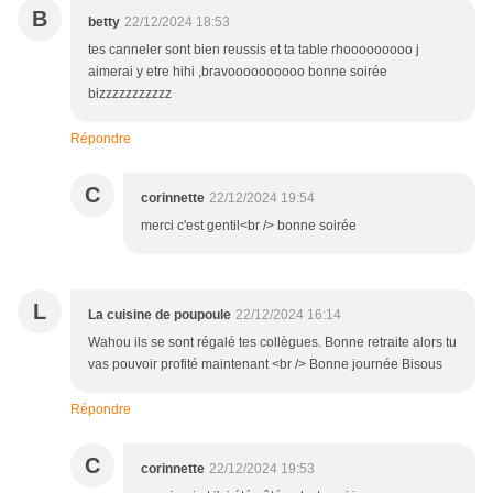
B
betty
22/12/2024 18:53
tes canneler sont bien reussis et ta table rhooooooooo j
aimerai y etre hihi ,bravoooooooooo bonne soirée
bizzzzzzzzzzz
Répondre
C
corinnette
22/12/2024 19:54
merci c'est gentil<br /> bonne soirée
L
La cuisine de poupoule
22/12/2024 16:14
Wahou ils se sont régalé tes collègues. Bonne retraite alors tu
vas pouvoir profité maintenant <br /> Bonne journée Bisous
Répondre
C
corinnette
22/12/2024 19:53