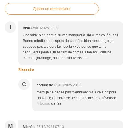
Ajouter un commentaire
I
Irisa
05/01/2025 13:02
Une table bien garnie, tu vas manquer à <br /> tes collègues !
Bonne retraite alors, après des années bien remples , et je
suppose pas toujours faciles<br /> Je pense que tu ne
t’ennuieras jamais, tu as tant de cordes à ton arc : cuisine,
couture, jardinage, balades !<br /> Bisous
Répondre
C
corinnette
05/01/2025 23:01
merci je ne pense pas m'ennuyer mais cela dit pour
l'instant ça fait bizarre de ne plus mettre le réveil<br
/> bonne soirée
M
Michèle
25/12/2024 07:13