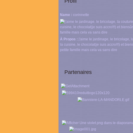
Profil
Name :
corinnette
À Propos :
j'aime le jardinage, le bricolage, l
la cuisine, le chocolat(je suis accro!!!) et bie
petite famille mais cela va sans dire
Partenaires