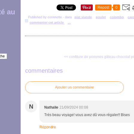
Repost
0
té au
Published by corinnette
-
dans
plat viande
poulet
colombo
car
commenter cet article
…
<< confiture de pommes
gâteau chocolat 
commentaires
Ajouter un commentaire
N
Nathalie
21/09/2024 00:08
Très beau voyage! vous avez dû vous régaler!! Bises
Répondre