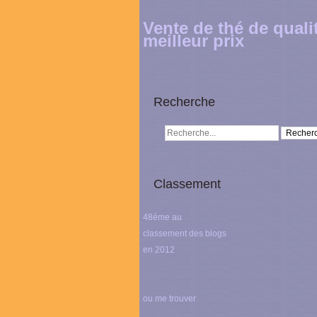
Vente de thé de quali
meilleur prix
Recherche
Classement
48éme au
classement des blogs
en 2012
ou me trouver