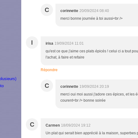
C
corinnette
20/09/2024 08:40
merci bonne journée à toi aussi<br />
I
irisa
19/09/2024 11:01
qu'est ce que j'aime ces plats épicés ! celui ci a tout po
l'achat, à faire et refaire
Répondre
plusieurs)
C
to
corinnette
19/09/2024 20:19
merci oui moi aussi j'adore ces épices, et les
courent<br /> bonne soirée
C
Carmen
18/09/2024 19:12
Un plat qui serait bien apprécié à la maison, superbes p