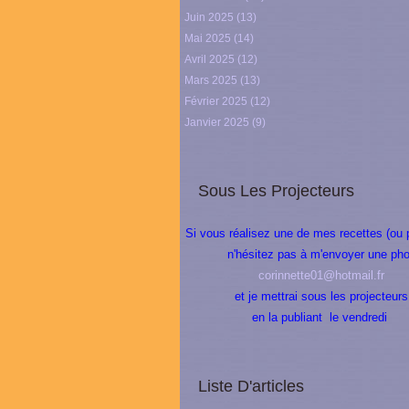
Juin 2025
(13)
Mai 2025
(14)
Avril 2025
(12)
Mars 2025
(13)
Février 2025
(12)
Janvier 2025
(9)
Sous Les Projecteurs
Si vous réalisez une de mes recettes (ou 
n'hésitez pas à m'envoyer une pho
corinnette01@hotmail.fr
et je mettrai sous les projecteurs
en la publiant le vendredi
Liste D'articles