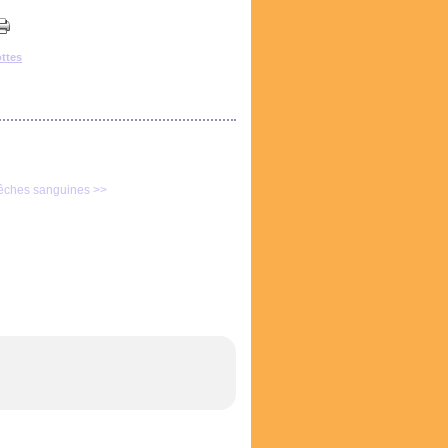
ottes
pêches sanguines >>