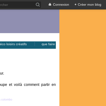
Connexion
+
Créer mon blog
éco loisirs créatifs
que faire
ur.
upe et voilà comment partir en