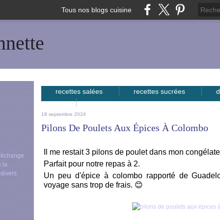
Tous nos blogs cuisine
nnette
recettes salées
recettes sucrées
d
avec...
18 septembre 2024
Pilons De Poulets Aux Épices À Colombo
Il me restait 3 pilons de poulet dans mon congélate
 d'échange
Parfait pour notre repas à 2.
 la
 divers
Un peu d'épice à colombo rapporté de Guadelo
voyage sans trop de frais. 😊