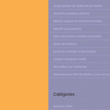
soupe glacée de betterave au basilic
smoothie pastèque pêches
tableau support de boucles d'oreilles
taboulé au gaspacho
tarte cake lardon volaille mozzarella
gelée de myrtilles
poulet à la tomate et mozzarella
cookies moutarde comté
rénovation sac isotherme
marinade pour filet de dinde à cuire sur la
Catégories
desserts
(284)