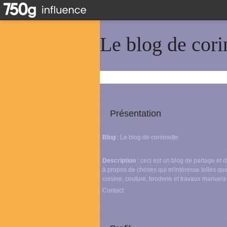
Le blog de cori
Présentation
Blog
: Le blog de corinnette
Description
: ceci est un blog de partage et
à propos de choses qui m'intéresse telles que
cuisine, couture, broderie et travaux manuels
Contact