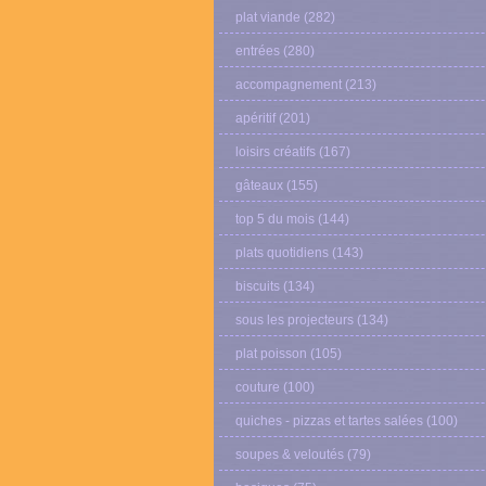
plat viande
(282)
entrées
(280)
accompagnement
(213)
apéritif
(201)
loisirs créatifs
(167)
gâteaux
(155)
top 5 du mois
(144)
plats quotidiens
(143)
biscuits
(134)
sous les projecteurs
(134)
plat poisson
(105)
couture
(100)
quiches - pizzas et tartes salées
(100)
soupes & veloutés
(79)