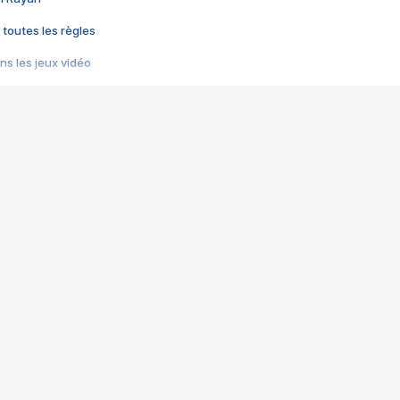
 toutes les règles
s les jeux vidéo
us choquant de Rockstar ? - Le scandale BULLY
e plus moche de Steam
du RÊVE tourne au CAUCHEMAR
pendant 8 heures
it… à tort
umiliés par un jeu vidéo
ire - Final Fantasy 8
ti un empire - Age of Empires
story DOFUS
tard, il crée l'un des pires jeux de tous les temps, MindsEye.