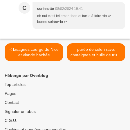
C
corinnette
08/02/2024 19:41
oh oui c’est tellement bon et facile à faire <br />
bonne soirée<br />
< lasagnes courge de Nice
purée de céleri rave,
et viande hachée
chataignes et huile de truffe
>
Hébergé par Overblog
Top articles
Pages
Contact
Signaler un abus
C.G.U.
Cookies et données personnelles