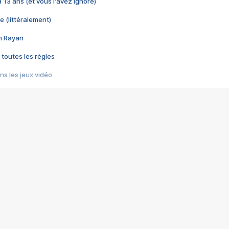
 a 13 ans (et vous l'avez ignoré)
e (littéralement)
im Rayan
 toutes les règles
s les jeux vidéo
us choquant de Rockstar ? - Le scandale BULLY
e plus moche de Steam
du RÊVE tourne au CAUCHEMAR
pendant 8 heures
it… à tort
umiliés par un jeu vidéo
ire - Final Fantasy 8
ti un empire - Age of Empires