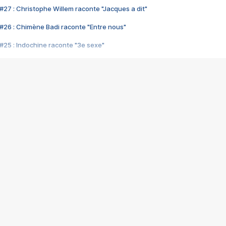
#27 : Christophe Willem raconte "Jacques a dit"
#26 : Chimène Badi raconte "Entre nous"
#25 : Indochine raconte "3e sexe"
#24 : Zaho raconte "C'est chelou"
#23 : Patrick Bruel raconte "Au café des délices"
#22 : Kyo raconte "Le chemin"
#21 : Nolwenn Leroy raconte "Cassé"
#20 : Patrick Hernandez raconte "Born to be alive"
#19 : Lorie raconte "Près de moi"
#18 : Michael Jones raconte "A nos actes manqués" (avec Jean-Jacque
#17 : Khaled raconte "Aïcha"
#16 : Corneille raconte "Parce qu'on vient de loin"