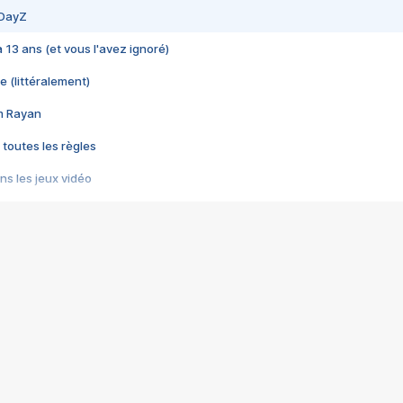
 DayZ
 a 13 ans (et vous l'avez ignoré)
e (littéralement)
im Rayan
 toutes les règles
s les jeux vidéo
us choquant de Rockstar ? - Le scandale BULLY
e plus moche de Steam
du RÊVE tourne au CAUCHEMAR
pendant 8 heures
it… à tort
umiliés par un jeu vidéo