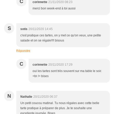
C
corinnette
21/11/2020 08:23
merci bon week-end à toi aussi
S
sotis
20/11/2020 14:45
c'est pratique ces tartes, on y met ce qu'on veux, une petite
salade et on se régale!!!! bisous
Répondre
C
corinnette
20/11/2020 17:29
oui les tartes sont très souvent sur ma table le soir.
<br /> bises
N
Nathalie
20/11/2020 06:37
Un petit coucou matinal. Tu nous régales avec cette belle
tarte pratique à préparer de plus. Je te souhaite une
excellente journée. Bises