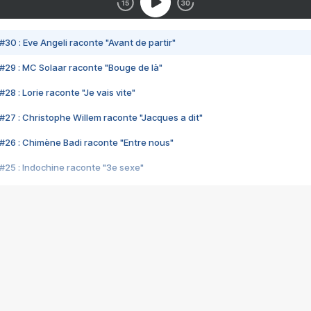
#30 : Eve Angeli raconte "Avant de partir"
#29 : MC Solaar raconte "Bouge de là"
28 : Lorie raconte "Je vais vite"
#27 : Christophe Willem raconte "Jacques a dit"
#26 : Chimène Badi raconte "Entre nous"
#25 : Indochine raconte "3e sexe"
#24 : Zaho raconte "C'est chelou"
#23 : Patrick Bruel raconte "Au café des délices"
#22 : Kyo raconte "Le chemin"
#21 : Nolwenn Leroy raconte "Cassé"
#20 : Patrick Hernandez raconte "Born to be alive"