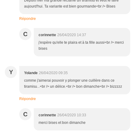
Depuis hier ma grande réclame un tiramisu et veut le faire
aujourd'hui. Ta variante est bien gourmande<br /> Bises
Répondre
C
corinnette
26/04/2020 14:37
j'espère qu'elle te plaira et à ta fille aussi<br /> merci
bises
Y
Yolande
26/04/2020 09:35
comme j'aimerai pouvoir y plonger une cuillère dans ce
tiramisu...<br /> un délice.<br /> bon dimanche<br /> bizzzzz
Répondre
C
corinnette
26/04/2020 10:33
merci bises et bon dimanche