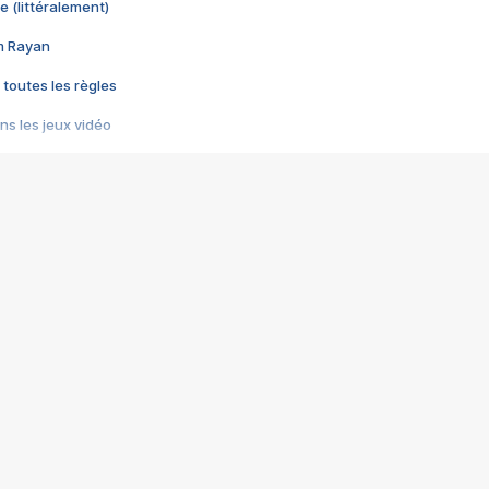
e (littéralement)
im Rayan
 toutes les règles
s les jeux vidéo
us choquant de Rockstar ? - Le scandale BULLY
e plus moche de Steam
du RÊVE tourne au CAUCHEMAR
pendant 8 heures
it… à tort
umiliés par un jeu vidéo
ire - Final Fantasy 8
ti un empire - Age of Empires
story DOFUS