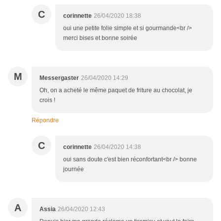
C
corinnette
26/04/2020 18:38
oui une petite folie simple et si gourmande<br />
merci bises et bonne soirée
M
Messergaster
26/04/2020 14:29
Oh, on a acheté le même paquet de friture au chocolat, je
crois !
Répondre
C
corinnette
26/04/2020 14:38
oui sans doute c'est bien réconfortant<br /> bonne
journée
A
Assia
26/04/2020 12:43