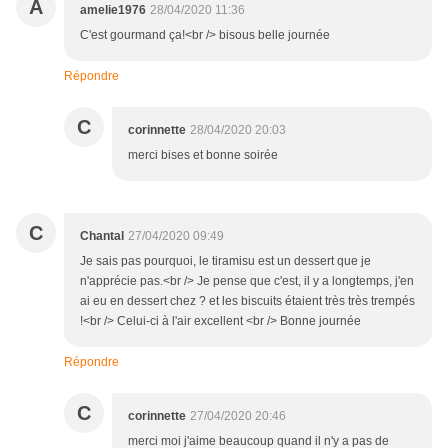
A
amelie1976
28/04/2020 11:36
C'est gourmand ça!<br /> bisous belle journée
Répondre
C
corinnette
28/04/2020 20:03
merci bises et bonne soirée
C
Chantal
27/04/2020 09:49
Je sais pas pourquoi, le tiramisu est un dessert que je
n'apprécie pas.<br /> Je pense que c'est, il y a longtemps, j'en
ai eu en dessert chez ? et les biscuits étaient très très trempés
!<br /> Celui-ci à l'air excellent <br /> Bonne journée
Répondre
C
corinnette
27/04/2020 20:46
merci moi j'aime beaucoup quand il n'y a pas de