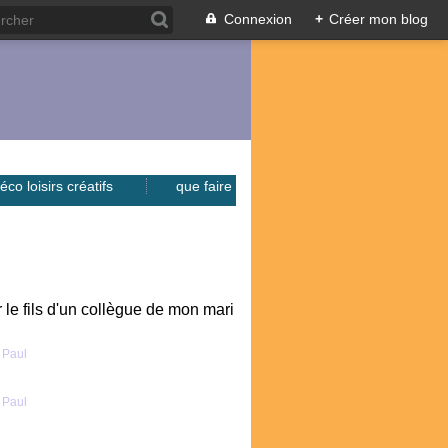
Connexion
+
Créer mon blog
éco loisirs créatifs
que faire
 le fils d'un collègue de mon mari