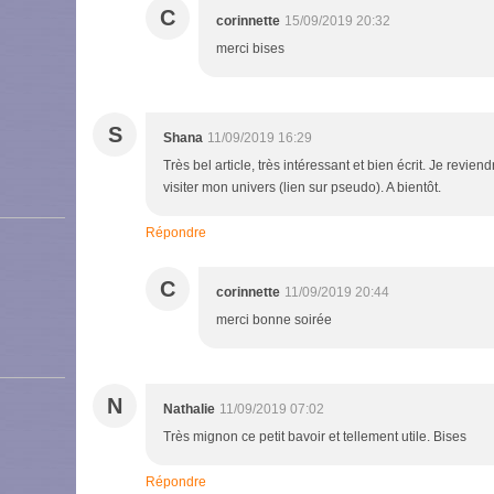
C
corinnette
15/09/2019 20:32
merci bises
S
Shana
11/09/2019 16:29
Très bel article, très intéressant et bien écrit. Je revi
visiter mon univers (lien sur pseudo). A bientôt.
Répondre
C
corinnette
11/09/2019 20:44
merci bonne soirée
N
Nathalie
11/09/2019 07:02
Très mignon ce petit bavoir et tellement utile. Bises
Répondre