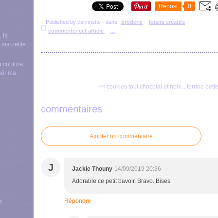
Repost
0
Published by corinnette
-
dans
broderie
loisirs créatifs
commenter cet article
…
a couture,
nsûr ma
<< cookies tout chocolat et noix...
terrine bett
commentaires
Ajouter un commentaire
J
Jackie Thouny
14/09/2019 20:36
Adorable ce petit bavoir. Bravo. Bises
Répondre