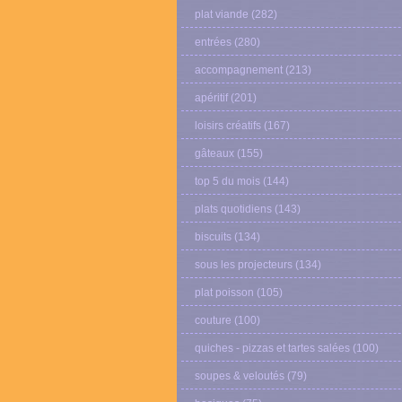
plat viande
(282)
entrées
(280)
accompagnement
(213)
apéritif
(201)
loisirs créatifs
(167)
gâteaux
(155)
top 5 du mois
(144)
plats quotidiens
(143)
biscuits
(134)
sous les projecteurs
(134)
plat poisson
(105)
couture
(100)
quiches - pizzas et tartes salées
(100)
soupes & veloutés
(79)