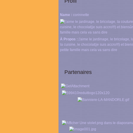
Profil
Name :
corinnette
À Propos :
j'aime le jardinage, le bricolage, l
la cuisine, le chocolat(je suis accro!!!) et bie
petite famille mais cela va sans dire
Partenaires