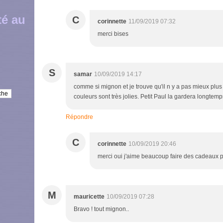
té au
C
corinnette
11/09/2019 07:32
merci bises
S
samar
10/09/2019 14:17
comme si mignon et je trouve qu'il n y a pas mieux pl
couleurs sont très jolies. Petit Paul la gardera longtemp
Répondre
C
corinnette
10/09/2019 20:46
merci oui j'aime beaucoup faire des cadeaux p
M
mauricette
10/09/2019 07:28
Bravo ! tout mignon..