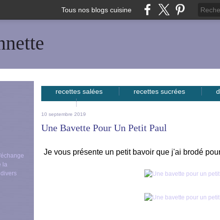
Tous nos blogs cuisine
nnette
recettes salées
recettes sucrées
d
avec...
10 septembre 2019
Une Bavette Pour Un Petit Paul
Je vous présente un petit bavoir que j'ai brodé pour
 d'échange
 la
 divers