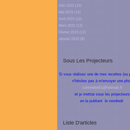
Juin 2025
(13)
Mai 2025
(14)
Avril 2025
(12)
Mars 2025
(13)
Février 2025
(12)
Janvier 2025
(9)
Sous Les Projecteurs
Si vous réalisez une de mes recettes (ou 
n'hésitez pas à m'envoyer une pho
corinnette01@hotmail.fr
et je mettrai sous les projecteurs
en la publiant le vendredi
Liste D'articles