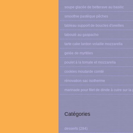
soupe glacée de betterave au basilic
smoothie pastèque pêches
tableau support de boucles d'oreilles
taboulé au gaspacho
tarte cake lardon volaille mozzarella
gelée de myrtilles
poulet à la tomate et mozzarella
cookies moutarde comté
rénovation sac isotherme
marinade pour filet de dinde à cuire sur la
Catégories
desserts
(284)