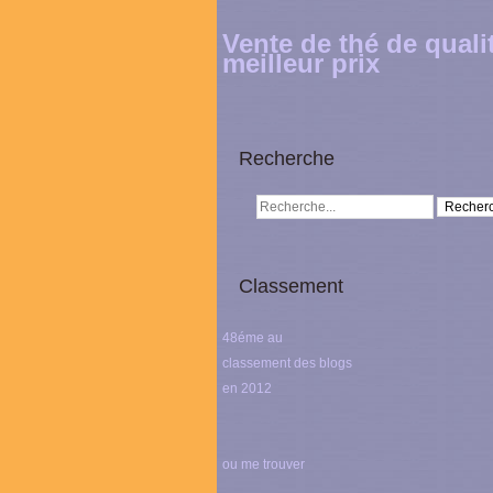
Vente de thé de quali
meilleur prix
Recherche
Classement
48éme au
classement des blogs
en 2012
ou me trouver