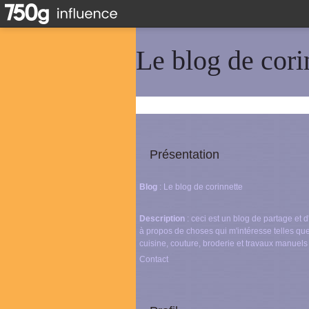
Le blog de cori
Présentation
Blog
: Le blog de corinnette
Description
: ceci est un blog de partage et
à propos de choses qui m'intéresse telles que
cuisine, couture, broderie et travaux manuels
Contact