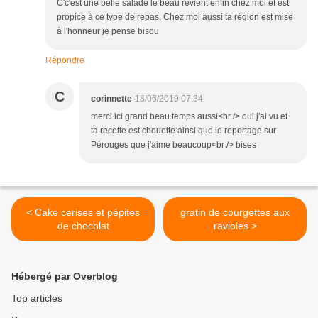
C'c'est une belle salade le beau revient enfin chez moi et est
propice à ce type de repas. Chez moi aussi ta région est mise
à l'honneur je pense bisou
Répondre
C
corinnette
18/06/2019 07:34
merci ici grand beau temps aussi<br /> oui j'ai vu et
ta recette est chouette ainsi que le reportage sur
Pérouges que j'aime beaucoup<br /> bises
< Cake cerises et pépites
gratin de courgettes aux
de chocolat
ravioles >
Hébergé par Overblog
Top articles