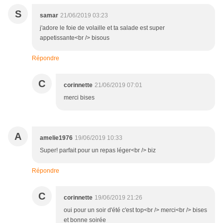
S
samar
21/06/2019 03:23
j'adore le foie de volaille et ta salade est super
appetissante<br /> bisous
Répondre
C
corinnette
21/06/2019 07:01
merci bises
A
amelie1976
19/06/2019 10:33
Super! parfait pour un repas léger<br /> biz
Répondre
C
corinnette
19/06/2019 21:26
oui pour un soir d'été c'est top<br /> merci<br /> bises
et bonne soirée