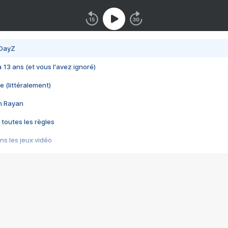
 DayZ
 a 13 ans (et vous l'avez ignoré)
e (littéralement)
im Rayan
 toutes les règles
s les jeux vidéo
us choquant de Rockstar ? - Le scandale BULLY
e plus moche de Steam
du RÊVE tourne au CAUCHEMAR
pendant 8 heures