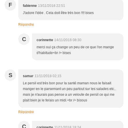
F
fabienne
13/11/2018 22:51
J'adore l'idée . Cela doit être très bon !!!! bises
Répondre
C
corinnette
14/11/2018 08:30
merci oui ça change un peu de ce que l'on mange
d'habitude<br /> bises
S
samar
11/11/2018 02:15
Le persil est très bon pour la santé maman nous le faisait
manger en le parsemant un peu partout sur les salades etc..
mais je n'aurais pas pense a un veloute de persil ce qui me
plait bien je le ferais un midi.<br /> bisous
Répondre
C
corinnette
11/11/2018 18:24