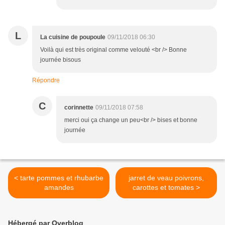
L
La cuisine de poupoule
09/11/2018 06:30
Voilà qui est très original comme velouté <br /> Bonne
journée bisous
Répondre
C
corinnette
09/11/2018 07:58
merci oui ça change un peu<br /> bises et bonne
journée
< tarte pommes et rhubarbe
jarret de veau poivrons,
amandes
carottes et tomates >
Hébergé par Overblog