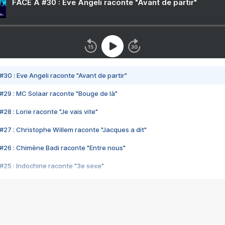
FACE A #30 : Eve Angeli raconte "Avant de partir"
#30 : Eve Angeli raconte "Avant de partir"
#29 : MC Solaar raconte "Bouge de là"
28 : Lorie raconte "Je vais vite"
#27 : Christophe Willem raconte "Jacques a dit"
#26 : Chimène Badi raconte "Entre nous"
#25 : Indochine raconte "3e sexe"
#24 : Zaho raconte "C'est chelou"
#23 : Patrick Bruel raconte "Au café des délices"
#22 : Kyo raconte "Le chemin"