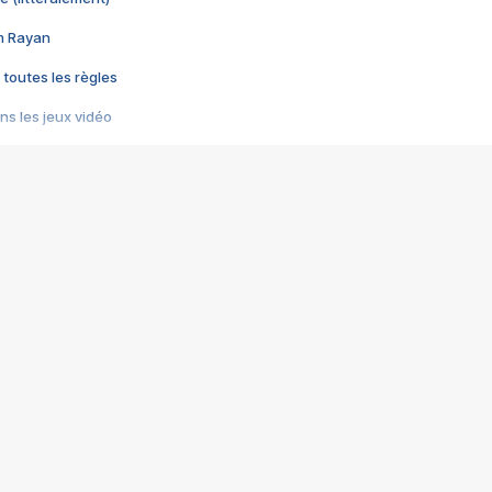
im Rayan
 toutes les règles
s les jeux vidéo
us choquant de Rockstar ? - Le scandale BULLY
e plus moche de Steam
du RÊVE tourne au CAUCHEMAR
pendant 8 heures
it… à tort
umiliés par un jeu vidéo
ire - Final Fantasy 8
ti un empire - Age of Empires
story DOFUS