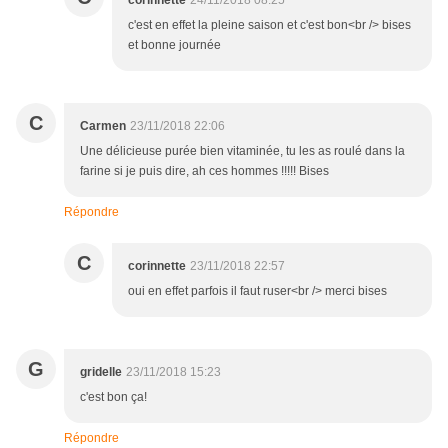
corinnette
24/11/2018 08:25
c'est en effet la pleine saison et c'est bon<br /> bises
et bonne journée
C
Carmen
23/11/2018 22:06
Une délicieuse purée bien vitaminée, tu les as roulé dans la
farine si je puis dire, ah ces hommes !!!!! Bises
Répondre
C
corinnette
23/11/2018 22:57
oui en effet parfois il faut ruser<br /> merci bises
G
gridelle
23/11/2018 15:23
c'est bon ça!
Répondre