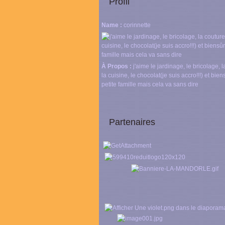
Profil
Name :
corinnette
À Propos :
j'aime le jardinage, le bricolage, l
la cuisine, le chocolat(je suis accro!!!) et bie
petite famille mais cela va sans dire
Partenaires