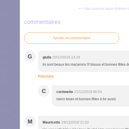
<< cake surprise sapin
Entrées d
commentaires
Ajouter un commentaire
G
giulia
20/12/2018 14:24
ils sont beaux tes macarons !!! bisous et bonnes fêtes d
Répondre
C
corinnette
21/12/2018 06:54
merci bises et bonnes fêtes à toi aussi
M
Mauricette
19/12/2018 21:02