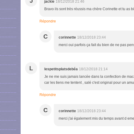
J
jackie
18/12/2018 21:46
Bravo ils sont très réussis ma chère Corinette et tu as bi
Répondre
C
corinnette
18/12/2018 23:44
merci oui parfois ça fait du bien de ne pas pen
L
lespetitsplatsdebéa
18/12/2018 21:14
Je ne me suis jamais lancée dans la confection de macar
car les tiens me tentent , salé c'est original pour un am
Répondre
C
corinnette
18/12/2018 23:44
merci j'ai également mis du temps avant d eme