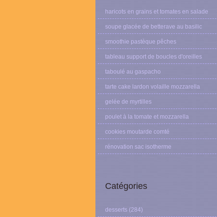
haricots en grains et tomates en salade
soupe glacée de betterave au basilic
smoothie pastèque pêches
tableau support de boucles d'oreilles
taboulé au gaspacho
tarte cake lardon volaille mozzarella
gelée de myrtilles
poulet à la tomate et mozzarella
cookies moutarde comté
rénovation sac isotherme
Catégories
desserts
(284)