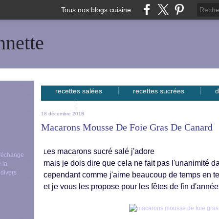
Tous nos blogs cuisine
nnette
recettes salées
recettes sucrées
d
avec...
18 décembre 2018
Macarons Mousse De Foie Gras De Canard
es macarons sucré salé j'adore
L
 d'échange
mais je dois dire que cela ne fait pas l'unanimité da
 la
 divers
cependant comme j'aime beaucoup de temps en tem
et je vous les propose pour les fêtes de fin d'année