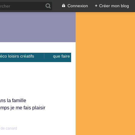
Connexion
+
Créer mon blog
éco loisirs créatifs
que faire
ns la famille
ps je me fais plaisir