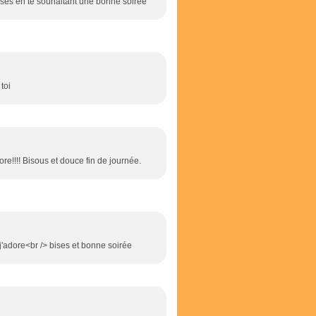
!Bises en te souhaitant une bonne soirée
toi
e!!!! Bisous et douce fin de journée.
 j'adore<br /> bises et bonne soirée