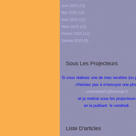
Juin 2025
(13)
Mai 2025
(14)
Avril 2025
(12)
Mars 2025
(13)
Février 2025
(12)
Janvier 2025
(9)
Sous Les Projecteurs
Si vous réalisez une de mes recettes (ou 
n'hésitez pas à m'envoyer une pho
corinnette01@hotmail.fr
et je mettrai sous les projecteurs
en la publiant le vendredi
Liste D'articles