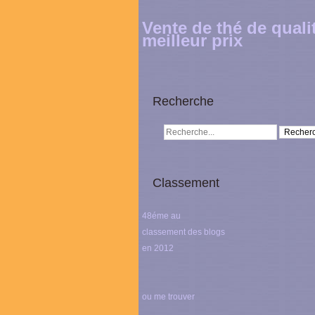
Vente de thé de quali
meilleur prix
Recherche
Classement
48éme au
classement des blogs
en 2012
ou me trouver