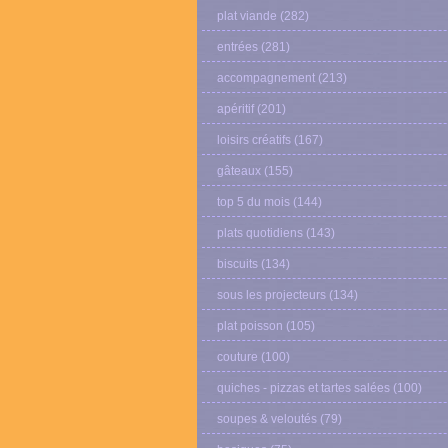
plat viande
(282)
entrées
(281)
accompagnement
(213)
apéritif
(201)
loisirs créatifs
(167)
gâteaux
(155)
top 5 du mois
(144)
plats quotidiens
(143)
biscuits
(134)
sous les projecteurs
(134)
plat poisson
(105)
couture
(100)
quiches - pizzas et tartes salées
(100)
soupes & veloutés
(79)