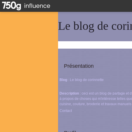
Le blog de cori
Présentation
Blog
: Le blog de corinnette
Description
: ceci est un blog de partage et
à propos de choses qui m'intéresse telles que
cuisine, couture, broderie et travaux manuels
Contact