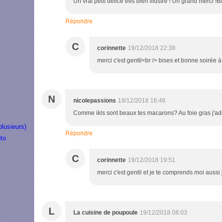
Un vrai petit délice très bien illustré ! Un grand merci 
Répondre
C
corinnette
19/12/2018 22:38
merci c'est gentil<br /> bises et bonne soirée à 
N
nicolepassions
19/12/2018 16:46
Comme ikls sont beaux tes macarons? Au foie gras j'ador
plusieurs)
Répondre
to
C
corinnette
19/12/2018 19:51
merci c'est gentil et je te comprends moi aussi
L
La cuisine de poupoule
19/12/2018 08:03