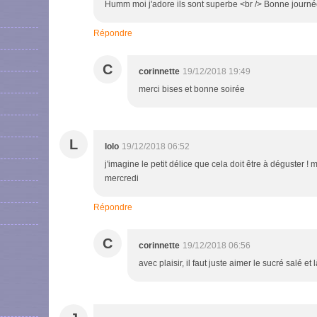
Humm moi j'adore ils sont superbe <br /> Bonne journé
Répondre
C
corinnette
19/12/2018 19:49
merci bises et bonne soirée
L
lolo
19/12/2018 06:52
j'imagine le petit délice que cela doit être à déguster ! m
mercredi
Répondre
C
corinnette
19/12/2018 06:56
avec plaisir, il faut juste aimer le sucré salé et