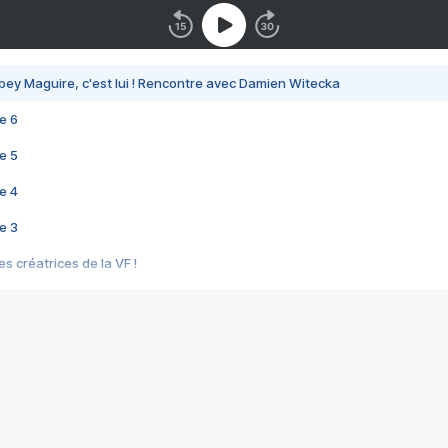
bey Maguire, c'est lui ! Rencontre avec Damien Witecka
e 6
e 5
e 4
e 3
s créatrices de la VF !
e 2
e 1
e Mektoub My Love arrive enfin ! Rencontre avec Shaïn Boumedine et Sal
i : après Toni en famille
elle réalise le bouleversant Dites lui que je l'aime