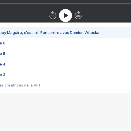
bey Maguire, c'est lui ! Rencontre avec Damien Witecka
e 6
e 5
e 4
e 3
s créatrices de la VF !
e 2
e 1
e Mektoub My Love arrive enfin ! Rencontre avec Shaïn Boumedine et Sal
i : après Toni en famille