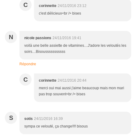
C
corinnette
24/11/2016 23:12
c'est délicieux<br /> bises
N
nicole passions
24/11/2016 19:41
voilà une belle assiette de vitamines....J'adore les veloutés les
soirs....Bisousssssssssss
Répondre
C
corinnette
24/11/2016 20:44
merci oui mai aussi j'aime beaucoup mais mon mari
pas trop souvent<br /> bises
S
sotis
24/11/2016 16:39
sympa ce velouté, ça change!!!! bisous