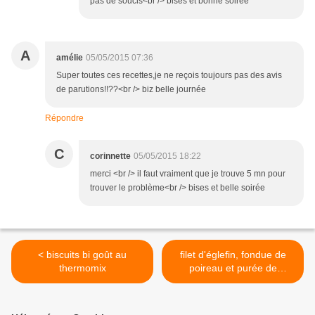
pas de soucis<br /> bises et bonne soirée
A
amélie
05/05/2015 07:36
Super toutes ces recettes,je ne reçois toujours pas des avis
de parutions!!??<br /> biz belle journée
Répondre
C
corinnette
05/05/2015 18:22
merci <br /> il faut vraiment que je trouve 5 mn pour
trouver le problème<br /> bises et belle soirée
< biscuits bi goût au
filet d'églefin, fondue de
thermomix
poireau et purée de
tomates séchées en
papillote >