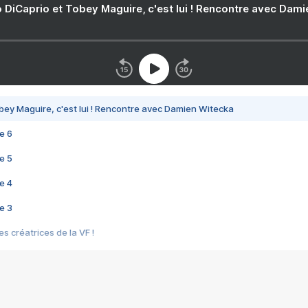
 DiCaprio et Tobey Maguire, c'est lui ! Rencontre avec Dam
bey Maguire, c'est lui ! Rencontre avec Damien Witecka
e 6
e 5
e 4
e 3
s créatrices de la VF !
e 2
e 1
e Mektoub My Love arrive enfin ! Rencontre avec Shaïn Boumedine et Sal